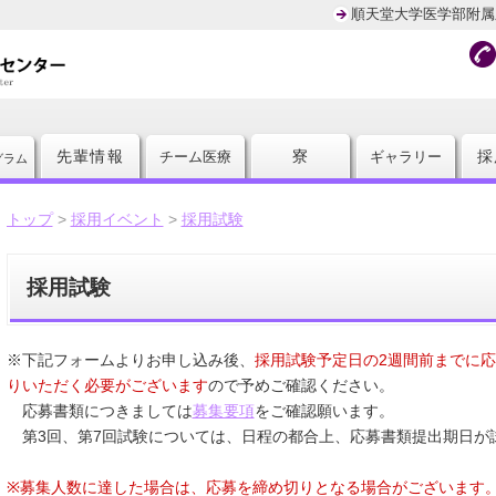
順天堂大学医学部附属
先輩情報
寮
採
チーム医療
ギャラリー
グラム
トップ
>
採用イベント
>
採用試験
採用試験
※下記フォームよりお申し込み後、
採用試験予定日の2週間前までに
りいただく必要がございます
ので予めご確認ください。
応募書類につきましては
募集要項
をご確認願います。
第3回、第7回試験については、日程の都合上、応募書類提出期日が
※募集人数に達した場合は、応募を締め切りとなる場合がございます