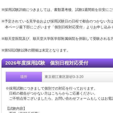
※採用試験詳細につきましては、書類選考後、試験1週間前を目安にご
※予定されている見学会および採用試験日の日程で都合のつかない方
本ページ最下部にございます「個別日程対応受付」よりお申し込み
※順天堂医院及び、順天堂大学医学部附属病院を併願して受験される
※第5回試験以降の開催は未定となります。
2026年度採用試験 個別日程対応受付
場所
東京都江東区新砂3-3-20
※採用試験につきまして個別での対応を行っております。
日程の都合がつかない方はこちらからご応募ください。
ご不明点等ございましたら、お問い合わせフォームもしくはお電
【試験内容】